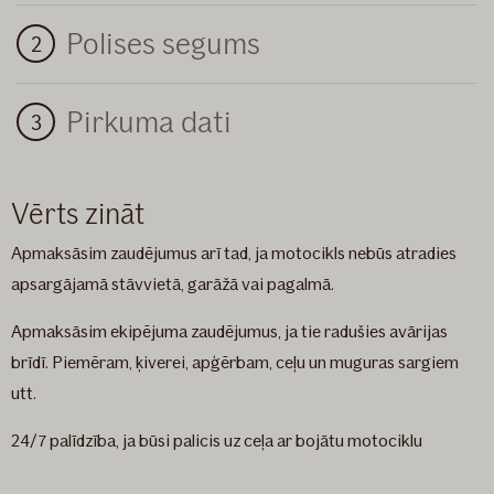
Polises segums
Pirkuma dati
Vērts zināt
Apmaksāsim zaudējumus arī tad, ja motocikls nebūs atradies
apsargājamā stāvvietā, garāžā vai pagalmā.
Apmaksāsim ekipējuma zaudējumus, ja tie radušies avārijas
brīdī. Piemēram, ķiverei, apģērbam, ceļu un muguras sargiem
utt.
24/7 palīdzība, ja būsi palicis uz ceļa ar bojātu motociklu