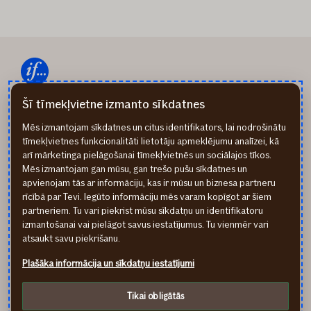
Šī tīmekļvietne izmanto sīkdatnes
67 338 333
Mēs izmantojam sīkdatnes un citus identifikators, lai nodrošinātu
tīmekļvietnes funkcionalitāti lietotāju apmeklējumu analīzei, kā
info@if.lv
arī mārketinga pielāgošanai tīmekļvietnēs un sociālajos tīkos.
Mēs izmantojam gan mūsu, gan trešo pušu sīkdatnes un
apvienojam tās ar informāciju, kas ir mūsu un biznesa partneru
rīcībā par Tevi. Iegūto informāciju mēs varam kopīgot ar šiem
If P&C Insurance AS Latvijas filiāle
partneriem. Tu vari piekrist mūsu sīkdatņu un identifikatoru
Republikas laukums 2A, Rīga, LV-1010
izmantošanai vai pielāgot savus iestatījumus. Tu vienmēr vari
atsaukt savu piekrišanu.
www.if.lv
If izmantotās sīkdatnes
Plašāka informācija un sīkdatņu iestatījumi
If Privātuma aizsardzības noteikumi
Tikai obligātās