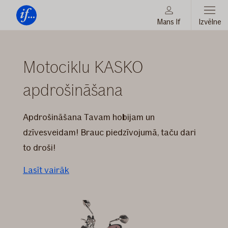
Mans If
Izvēlne
Vienmēr
Motociklu
Tev
Moodboard
Moto
blakus
moto
KASKO
Motociklu KASKO
LV
apdrošināšana
apdrošināšana
Apdrošināšana Tavam hobijam un
dzīvesveidam! Brauc piedzīvojumā, taču dari
to droši!
Lasīt vairāk