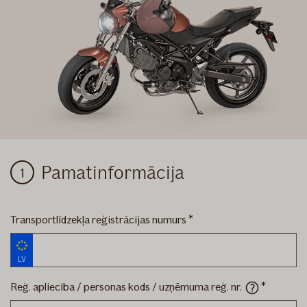
Motociklam
Pamatinformācija
Transportlīdzekļa reģistrācijas numurs
LV
Reģ. apliecība / personas kods / uzņēmuma reģ.
nr.