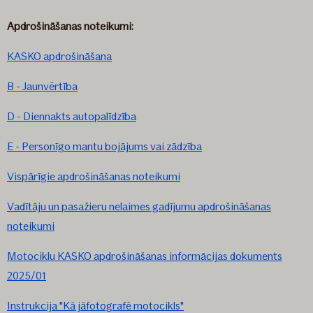
Apdrošināšanas noteikumi:
KASKO apdrošināšana
B - Jaunvērtība
D - Diennakts autopalīdzība
E - Personīgo mantu bojājums vai zādzība
Vispārīgie apdrošināšanas noteikumi
Vadītāju un pasažieru nelaimes gadījumu apdrošināšanas
noteikumi
Motociklu KASKO apdrošināšanas informācijas dokuments
2025/01
Instrukcija "Kā jāfotografē motocikls"