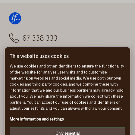
67 338 333
info@if.lv
This website uses cookies
We use cookies and other identifiers to ensure the functionality
of the website for analyse user visits and to customise
If P&C Insurance AS Latvijas filiāle © 2017
marketing on websites and social media. We use both our own
Republikas laukums 2A, Rīga, LV-1010
cookies and third-party cookies, and we combine these with
information that we and our business partners may already hold
about you. We may share the information we collect with these
partners. You can accept our use of cookies and identifiers or
www.if.lv
Использованные cookie-файлы If
adjust your settings and you can always withdraw your consent.
Правила защиты конфиденциальной
More information and settings
информации
Only essential