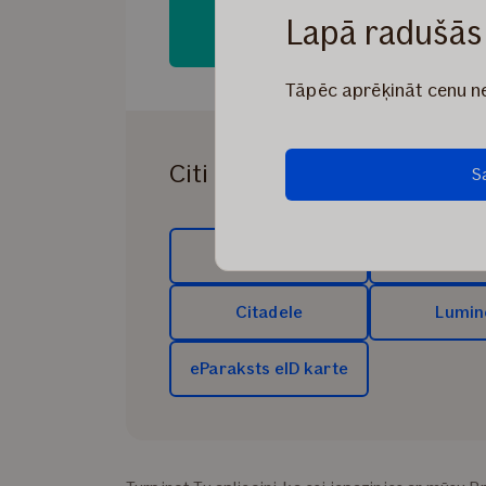
Lapā radušās
Tāpēc aprēķināt cenu ne
Citi veidi
S
Swedbank
SEB
Citadele
Lumin
eParaksts eID karte