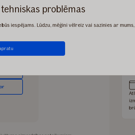
 tehniskas problēmas
Lē
die
būs iespējams. Lūdzu, mēģini vēlreiz vai sazinies ar mums,
At
apratu
ar
jau
or
At
iz
br