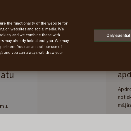
Par If
ure the functionality of the website for
ting on websites and social media. We
cookies, and we combine these with
Only essential
ners may already hold about you. We may
 partners. You can accept our use of
ings and you can always withdraw your
Nel
nātu
apd
Apdro
notie
mājās
umu.