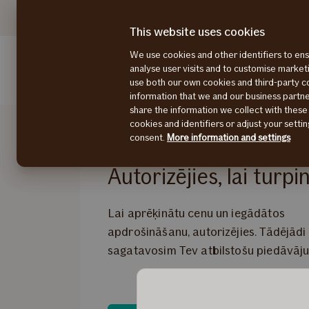
Privātpersonām
Uzņēmumiem
This website uses cookies
We use cookies and other identifiers to ens
analyse user visits and to customise marke
Apdrošināšana
Pieteikt atlīdzību
Kontakti
use both our own cookies and third-party 
information that we and our business part
share the information we collect with these
cookies and identifiers or adjust your sett
consent.
More information and settings
Autorizējies, lai turpi
Lai aprēķinātu cenu un iegādātos
apdrošināšanu, autorizējies. Tādējādi
sagatavosim Tev atbilstošu piedāvāj