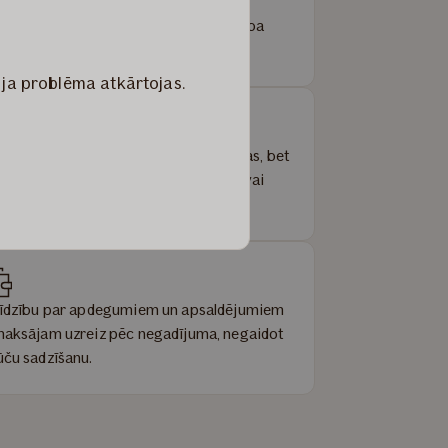
mumu par atlīdzību pieņemam 10 darba
nu laikā.
 ja problēma atkārtojas.
līdzināsim ne tikai ārstēšanās izmaksas, bet
ī nokļūšanu slimnīcā pēc negadījuma vai
nu briļļu iegādi.
līdzību par apdegumiem un apsaldējumiem
maksājam uzreiz pēc negadījuma, negaidot
ūču sadzīšanu.