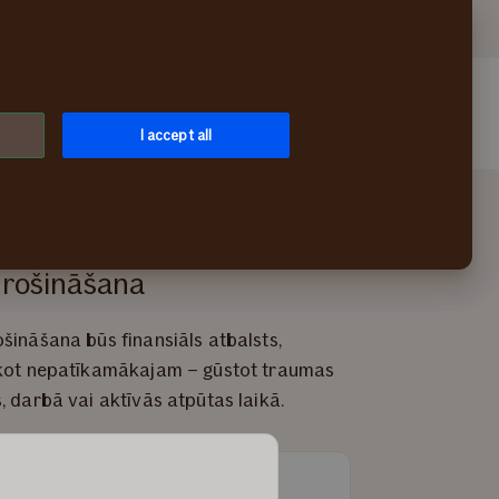
LV
Mans If
I accept all
aimes gadījumu
rošināšana
šināšana būs finansiāls atbalsts,
kot nepatīkamākajam – gūstot traumas
, darbā vai aktīvās atpūtas laikā.