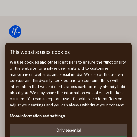
67 338 333
This website uses cookies
We use cookies and other identifiers to ensure the functionality
info@if.lv
of the website for analyse user visits and to customise
marketing on websites and social media. We use both our own
cookies and third-party cookies, and we combine these with
information that we and our business partners may already hold
If P&C Insurance AS Latvijas filiāle
about you. We may share the information we collect with these
Republikas laukums 2A, Rīga, LV-1010
partners. You can accept our use of cookies and identifiers or
adjust your settings and you can always withdraw your consent.
www.if.lv
If izmantotās sīkdatnes
More information and settings
If Privātuma aizsardzības noteikumi
Only essential