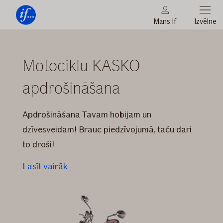
Mans If
Izvēlne
Vienmēr
Motociklu
Tev
Moodboard
Moto
blakus
moto
KASKO
Motociklu KASKO
LV
apdrošināšana
apdrošināšana
Apdrošināšana Tavam hobijam un
dzīvesveidam! Brauc piedzīvojumā, taču dari
to droši!
Lasīt vairāk