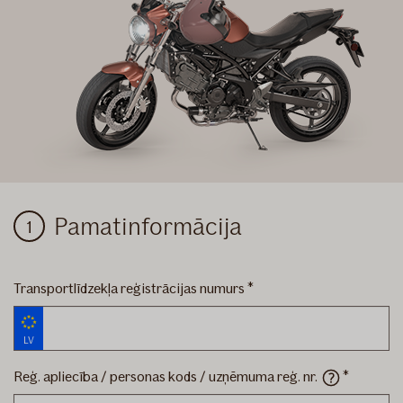
Motociklam
Pamatinformācija
Transportlīdzekļa reģistrācijas numurs
LV
Reģ. apliecība / personas kods / uzņēmuma reģ.
nr.