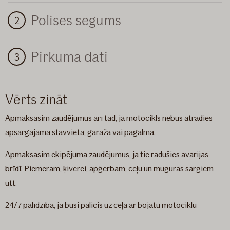
Polises segums
Pirkuma dati
Vērts zināt
Apmaksāsim zaudējumus arī tad, ja motocikls nebūs atradies
apsargājamā stāvvietā, garāžā vai pagalmā.
Apmaksāsim ekipējuma zaudējumus, ja tie radušies avārijas
brīdī. Piemēram, ķiverei, apģērbam, ceļu un muguras sargiem
utt.
24/7 palīdzība, ja būsi palicis uz ceļa ar bojātu motociklu