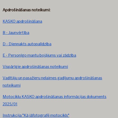
Apdrošināšanas noteikumi:
KASKO apdrošināšana
B - Jaunvērtība
D - Diennakts autopalīdzība
E - Personīgo mantu bojājums vai zādzība
Vispārīgie apdrošināšanas noteikumi
Vadītāju un pasažieru nelaimes gadījumu apdrošināšanas
noteikumi
Motociklu KASKO apdrošināšanas informācijas dokuments
2025/01
Instrukcija "Kā jāfotografē motocikls"