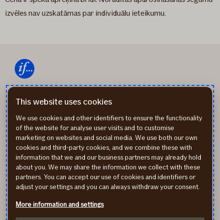
izvēles nav uzskatāmas par individuālu ieteikumu.
67 338 333
This website uses cookies
We use cookies and other identifiers to ensure the functionality
of the website for analyse user visits and to customise
info@if.lv
marketing on websites and social media. We use both our own
cookies and third-party cookies, and we combine these with
information that we and our business partners may already hold
If P&C Insurance AS Latvijas filiāle
about you. We may share the information we collect with these
Republikas laukums 2A, Rīga, LV-1010
partners. You can accept our use of cookies and identifiers or
adjust your settings and you can always withdraw your consent.
www.if.lv
If izmantotās sīkdatnes
More information and settings
If Privātuma aizsardzības noteikumi