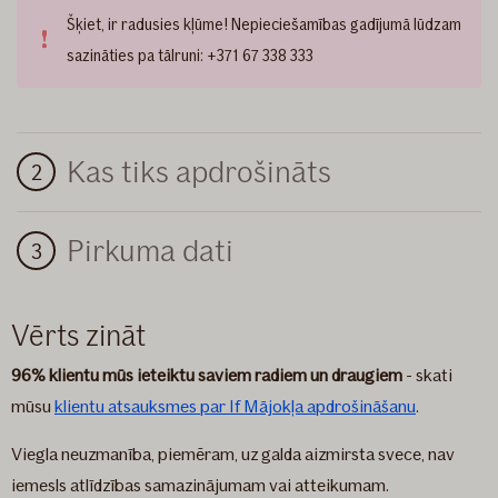
Šķiet, ir radusies kļūme! Nepieciešamības gadījumā lūdzam
sazināties pa tālruni:
+371 67 338 333
Kas tiks apdrošināts
Pirkuma dati
Vērts zināt
96% klientu mūs ieteiktu saviem radiem un draugiem
- skati
mūsu
klientu atsauksmes par If Mājokļa apdrošināšanu
.
Viegla neuzmanība, piemēram, uz galda aizmirsta svece, nav
iemesls atlīdzības samazinājumam vai atteikumam.