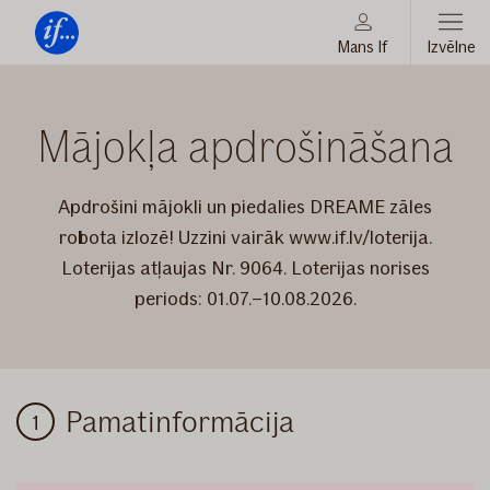
Mans If
Izvēlne
Vienmēr
Tev
Moodboard_HH_Mobile
blakus
Mājokļa apdrošināšana
Apdrošini mājokli un piedalies DREAME zāles
robota izlozē! Uzzini vairāk www.if.lv/loterija.
Loterijas atļaujas Nr. 9064. Loterijas norises
periods: 01.07.–10.08.2026.
Mājoklim
Pamatinformācija