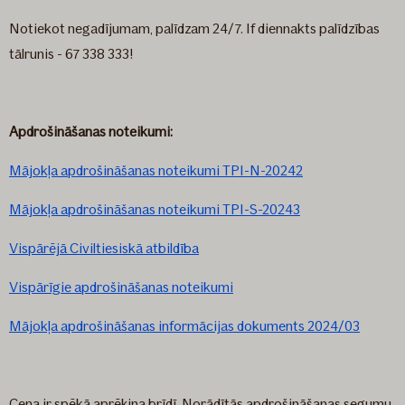
Notiekot negadījumam, palīdzam 24/7. If diennakts palīdzības
tālrunis - 67 338 333!
Apdrošināšanas noteikumi:
Mājokļa apdrošināšanas noteikumi TPI-N-20242
Mājokļa apdrošināšanas noteikumi TPI-S-20243
Vispārējā Civiltiesiskā atbildība
Vispārīgie apdrošināšanas noteikumi
Mājokļa apdrošināšanas informācijas dokuments 2024/03
Cena ir spēkā aprēķina brīdī. Norādītās apdrošināšanas segumu