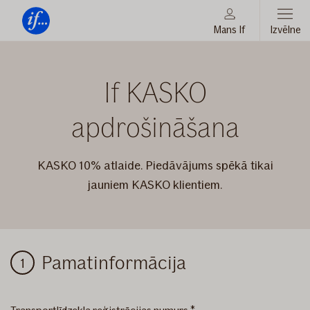
Mans If
Izvēlne
Vienmēr
Tev
KASKO
blakus
If KASKO
apdrošināšana
KASKO 10% atlaide. Piedāvājums spēkā tikai
jauniem KASKO klientiem.
KASKO
Pamatinformācija