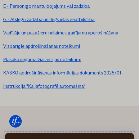
E - Personīgo mantu bojājums vai zādzība
G - Atslēgu zādzība un degvielas neatbilstība
Vadītāju un pasažieru nelaimes gadījumu apdrošināšana
Vispārīgie apdrošināšanas noteikumi
Plašākā seguma Garantijas noteikumi
KASKO apdrošināšanas informācijas dokuments 2025/01
Instrukcija "Kā jāfotografē automašīna"