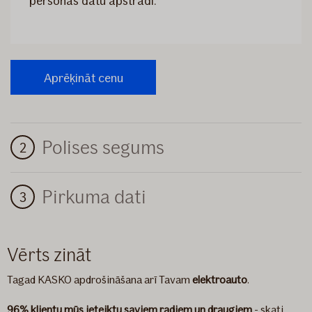
personas datu apstrādi.
Polises segums
Pirkuma dati
Vērts zināt
Tagad KASKO apdrošināšana arī Tavam
elektroauto
.
96% klientu mūs ieteiktu saviem radiem un draugiem
- skati