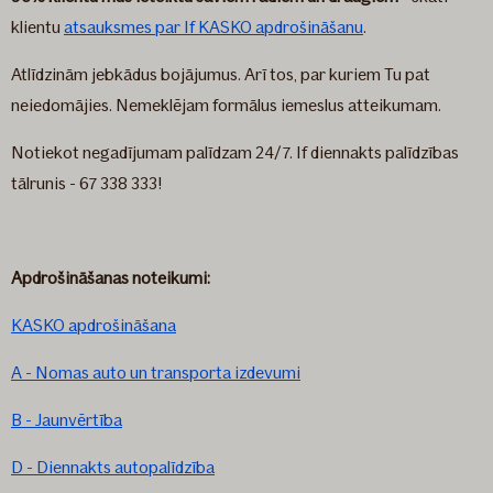
klientu
atsauksmes par If KASKO apdrošināšanu
.
Atlīdzinām jebkādus bojājumus. Arī tos, par kuriem Tu pat
neiedomājies. Nemeklējam formālus iemeslus atteikumam.
Notiekot negadījumam palīdzam 24/7. If diennakts palīdzības
tālrunis - 67 338 333!
Apdrošināšanas noteikumi:
KASKO apdrošināšana
A - Nomas auto un transporta izdevumi
B - Jaunvērtība
D - Diennakts autopalīdzība