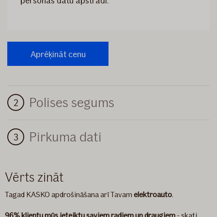
personas datu apstrādi.
Polises segums
Pirkuma dati
Vērts zināt
Tagad KASKO apdrošināšana arī Tavam
elektroauto
.
96% klientu mūs ieteiktu saviem radiem un draugiem
- skati