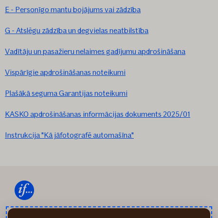
E - Personīgo mantu bojājums vai zādzība
G - Atslēgu zādzība un degvielas neatbilstība
Vadītāju un pasažieru nelaimes gadījumu apdrošināšana
Vispārīgie apdrošināšanas noteikumi
Plašākā seguma Garantijas noteikumi
KASKO apdrošināšanas informācijas dokuments 2025/01
Instrukcija "Kā jāfotografē automašīna"