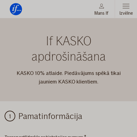
Mans If
Izvēlne
Vienmēr
Tev
KASKO
blakus
If KASKO
apdrošināšana
KASKO 10% atlaide. Piedāvājums spēkā tikai
jauniem KASKO klientiem.
KASKO
Pamatinformācija