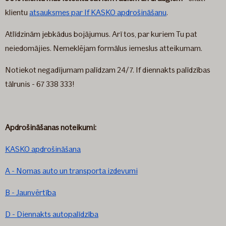
klientu
atsauksmes par If KASKO apdrošināšanu
.
Atlīdzinām jebkādus bojājumus. Arī tos, par kuriem Tu pat
neiedomājies. Nemeklējam formālus iemeslus atteikumam.
Notiekot negadījumam palīdzam 24/7. If diennakts palīdzības
tālrunis - 67 338 333!
Apdrošināšanas noteikumi:
KASKO apdrošināšana
A - Nomas auto un transporta izdevumi
B - Jaunvērtība
D - Diennakts autopalīdzība